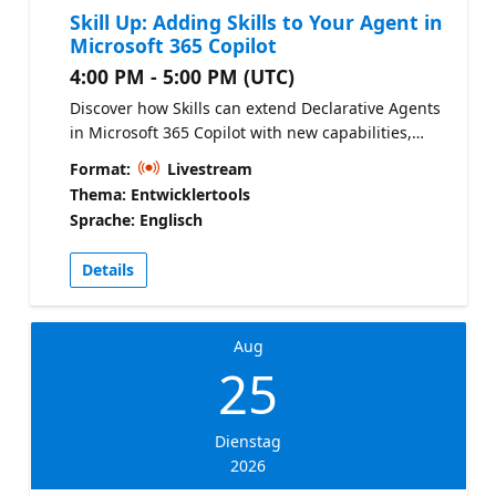
Skill Up: Adding Skills to Your Agent in
Microsoft 365 Copilot
4:00 PM - 5:00 PM (UTC)
Discover how Skills can extend Declarative Agents
in Microsoft 365 Copilot with new capabilities,
actions, and knowledge tailored to your business
Format:
Livestream
scenarios. Join the product team as they
Thema: Entwicklertools
demonstrate how to design more capable and
Sprache: Englisch
useful agents with Skills. Copilot Developer Camp
Details
Aug
25
Dienstag
2026