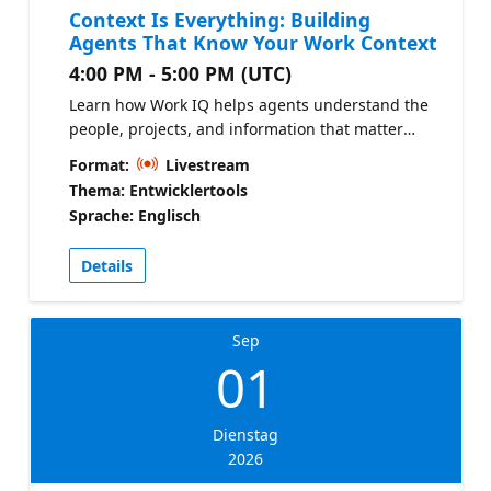
Context Is Everything: Building
Agents That Know Your Work Context
4:00 PM - 5:00 PM (UTC)
Learn how Work IQ helps agents understand the
people, projects, and information that matter
most in your organization. See how richer context
Format:
Livestream
can make your agents more relevant, grounded,
Thema: Entwicklertools
and effective in everyday work. Copilot Developer
Sprache: Englisch
Camp
Details
Sep
01
Dienstag
2026