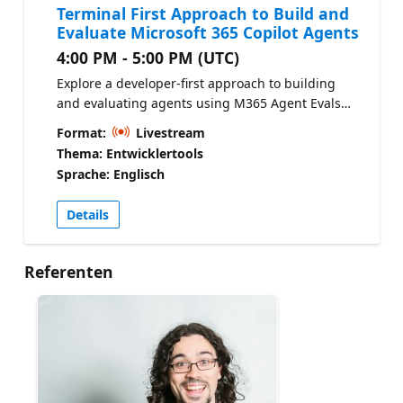
Terminal First Approach to Build and
Evaluate Microsoft 365 Copilot Agents
4:00 PM - 5:00 PM (UTC)
Explore a developer-first approach to building
and evaluating agents using M365 Agent Evals
and skill-based tooling. From the command line
Format:
Livestream
to production readiness, learn how to test,
Thema: Entwicklertools
measure, and improve agent quality with
Sprache: Englisch
confidence. Copilot Developer Camp
Details
Referenten