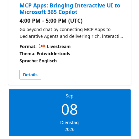
MCP Apps: Bringing Interactive UI to
Microsoft 365 Copilot
4:00 PM - 5:00 PM (UTC)
Go beyond chat by connecting MCP Apps to
Declarative Agents and delivering rich, interactive
experiences directly inside Microsoft 365 Copilot.
Format:
Livestream
Hear from the product team and see how custom
Thema: Entwicklertools
user interfaces can turn agent responses into
Sprache: Englisch
actionable workflows. Copilot Developer Camp
Details
Sep
08
Dienstag
2026