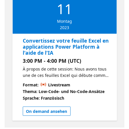
11
Montag
2023
Convertissez votre feuille Excel en
applications Power Platform à
l'aide de l'IA
3:00 PM - 4:00 PM (UTC)
À propos de cette session: Nous avons tous
une de ces feuilles Excel qui débute comme
un petit truc sans prétensions et deviennent
Format:
Livestream
beaucoup trop volumineuses. Dans cette
Thema: Low-Code- und No-Code-Ansätze
session, nous utiliserons l'IA pour la
Sprache: Französisch
transformer en une Power App. À qui
s’adresse cette session? A tous les
On demand ansehen
utilisateurs d'Excel, qui ont des fichiers qui
sont devenu trop "important" Pourquoi
devrais-je y assister? Apprendre comment