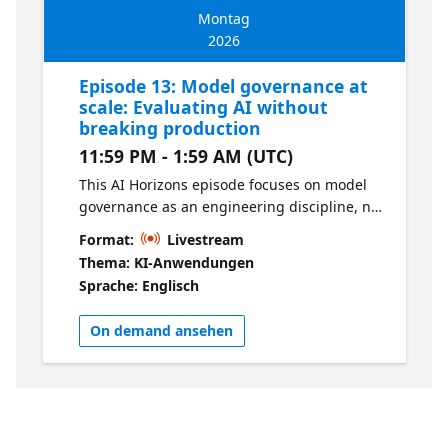
Montag
2026
Episode 13: Model governance at
scale: Evaluating AI without
breaking production
11:59 PM - 1:59 AM (UTC)
This AI Horizons episode focuses on model
governance as an engineering discipline, not
a policy exercise. Using Microsoft Foundry
Format:
Livestream
Evaluations, teams can treat model
Thema: KI-Anwendungen
transitions as a repeatable, testable
Sprache: Englisch
workflow: Compare candidate models
against live workload baselines Detect
On demand ansehen
regressions in quality, safety, latency, and
cost before rollout Produce evidence for go /
nogo decisions that stand up to risk and
compliance review.