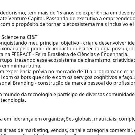
edorismo, tem mais de 15 anos de experiência em desenv
rate Venture Capital. Passando de executiva a empreended
 com o propósito de tornar o ecossistema mais inclusivo e i
 Science na CI&T
nquistando meu principal objetivo - criar e desenvolver ide
ixonada pelo poder de impacto que a tecnologia possui, i
ta na FEBRACE - Feira Brasileira de Ciências e Engenharia.
artups, trazendo esse ecossistema de dinamismo, criativid
 em minha rotina.
m experiência prévia no mercado de TI a programar e criar
ial com os bots que crio e com os serviços cognitivos e fa
onal Branding - construção da marca pessoal do profissio
s no mundo da tecnologia e participo de diversas comunid
tecnologia.
a em liderança em organizações globais, matriciais, compl
s áreas de marketing, vendas, canal e categoria comercial,