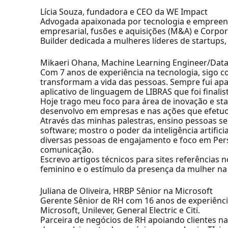
Lícia Souza, fundadora e CEO da WE Impact
Advogada apaixonada por tecnologia e empreend
empresarial, fusões e aquisições (M&A) e Corpo
Builder dedicada a mulheres líderes de startups,
Mikaeri Ohana, Machine Learning Engineer/Data
Com 7 anos de experiência na tecnologia, sigo co
transformam a vida das pessoas. Sempre fui apa
aplicativo de linguagem de LIBRAS que foi finalis
Hoje trago meu foco para área de inovação e st
desenvolvo em empresas e nas ações que efetuo
Através das minhas palestras, ensino pessoas se
software; mostro o poder da inteligência artific
diversas pessoas de engajamento e foco em Pers
comunicação.
Escrevo artigos técnicos para sites referência
feminino e o estímulo da presença da mulher na 
Juliana de Oliveira, HRBP Sênior na Microsoft
Gerente Sênior de RH com 16 anos de experiênci
Microsoft, Unilever, General Electric e Citi.
Parceira de negócios de RH apoiando clientes na