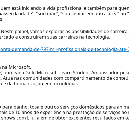
uem está iniciando a vida profissional e também para que
passei da idade”, “sou mãe”, “sou sênior em outra área” o
s.
 Neste painel, vamos explorar as possibilidades de carreir
rcado e construírem suas carreiras na tecnologia.
onta-demanda-de-797-mil-profissionais-de-tecnologia-ate-
a na Microsoft.
P, nomeada Gold Microsoft Learn Student Ambassador pela
t. Atua nas comunidades com compartilhamento de conteú
o e da humanização em tecnologias.
ivo para banho, tosa e outros serviços domésticos para anim
is de 10 anos de experiência na prestação de serviços ao
ty shows com Lilu, além de obter excelentes resultados em t