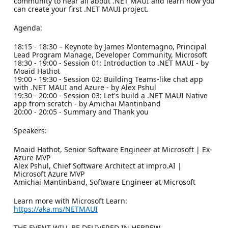
community to hear all about .NET MAUI and learn how you
can create your first .NET MAUI project.
Agenda:
18:15 - 18:30 – Keynote by James Montemagno, Principal
Lead Program Manage, Developer Community, Microsoft
18:30 - 19:00 - Session 01: Introduction to .NET MAUI - by
Moaid Hathot
19:00 - 19:30 - Session 02: Building Teams-like chat app
with .NET MAUI and Azure - by Alex Pshul
19:30 - 20:00 - Session 03: Let's build a .NET MAUI Native
app from scratch - by Amichai Mantinband
20:00 - 20:05 - Summary and Thank you
Speakers:
Moaid Hathot, Senior Software Engineer at Microsoft | Ex-
Azure MVP
Alex Pshul, Chief Software Architect at impro.AI |
Microsoft Azure MVP
Amichai Mantinband, Software Engineer at Microsoft
Learn more with Microsoft Learn:
https://aka.ms/NETMAUI
THE EVENT WILL BE DELIVERED IN HEBREW