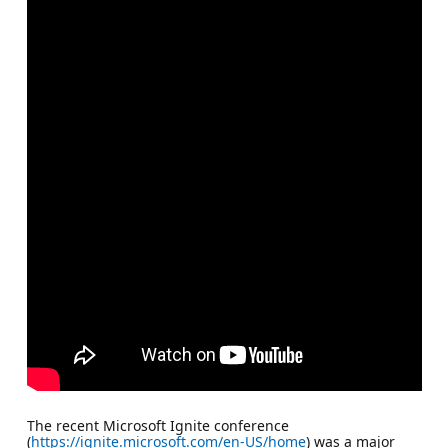
The recent Microsoft Ignite conference
(
https://ignite.microsoft.com/en-US/home
) was a major