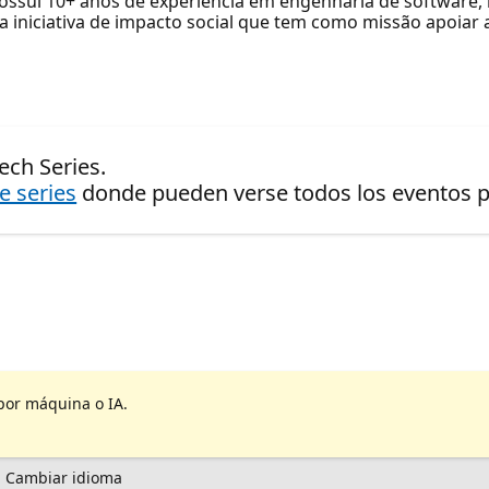
ossui 10+ anos de experiência em engenharia de software, l
niciativa de impacto social que tem como missão apoiar 
ech Series.
de series
donde pueden verse todos los eventos pr
por máquina o IA.
Cambiar idioma