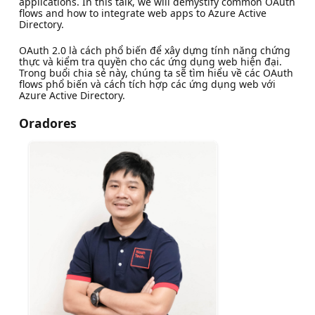
applications. In this talk, we will demystify common OAuth
flows and how to integrate web apps to Azure Active
Directory.
OAuth 2.0 là cách phổ biến để xây dựng tính năng chứng
thực và kiểm tra quyền cho các ứng dụng web hiện đại.
Trong buổi chia sẻ này, chúng ta sẽ tìm hiểu về các OAuth
flows phổ biến và cách tích hợp các ứng dụng web với
Azure Active Directory.
Oradores