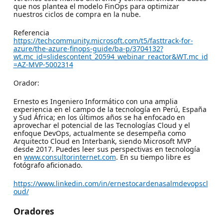
que nos plantea el modelo FinOps para optimizar
nuestros ciclos de compra en la nube.
Referencia
https://techcommunity.microsoft.com/t5/fasttrack-for-
azure/the-azure-finops-guide/ba-p/3704132?
wt.mc_id=slidescontent_20594_webinar_reactor&WT.mc_id
=AZ-MVP-5002314
Orador:
Ernesto es Ingeniero Informático con una amplia
experiencia en el campo de la tecnología en Perú, España
y Sud África; en los últimos años se ha enfocado en
aprovechar el potencial de las Tecnologías Cloud y el
enfoque DevOps, actualmente se desempeña como
Arquitecto Cloud en Interbank, siendo Microsoft MVP
desde 2017. Puedes leer sus perspectivas en tecnología
en
www.consultorinternet.com
. En su tiempo libre es
fotógrafo aficionado.
https://www.linkedin.com/in/ernestocardenasalmdevopscl
oud/
Oradores