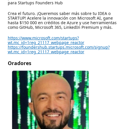
para Startups Founders Hub
Crea el futuro. ¡Queremos saber más sobre tu IDEA o
STARTUP! Acelere la innovación con Microsoft AI, gane
hasta $150 000 en créditos de Azure y use herramientas
como GitHub, Microsoft 365, LinkedIn Premium y más.
https://www.microsoft.com/startups?
wt.mc_id=1reg_21117_webpage_reactor
https://foundershub.startups.microsoft.com/signup?
wt.mc_id=1reg_21117_webpage_reactor
Oradores