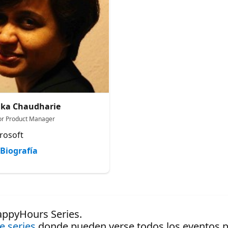
ika Chaudharie
or Product Manager
rosoft
Biografía
appyHours Series.
de series
donde pueden verse todos los eventos pr