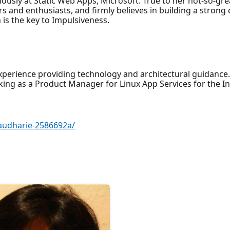
iously at Static Web Apps, Microsoft. True to her not-so-gre
s and enthusiasts, and firmly believes in building a stron
is the key to Impulsiveness.
experience providing technology and architectural guidance.
rking as a Product Manager for Linux App Services for the I
haudharie-2586692a/