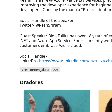
Reshmi is a PM @ Azure Native ISV Services, prev
improving the developer experience for beginner
developers. Goes by the mantra "Procrastination 
Social Handle of the speaker
Twitter- @ReshSriram
Guest Speaker Bio - Tulika has over 18 years of 
.NET and Azure App Service. She is currently wo
customers embrace Azure cloud.
Social Handle -
LinkedIn -
https://www.linkedin.com/in/tulika-c
#ReactorBengaluru
#AI
Oradores