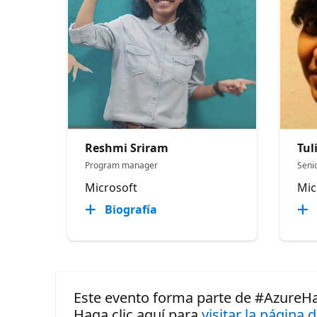
Reshmi Sriram
Tul
Program manager
Seni
Microsoft
Mic
Biografía
Este evento forma parte de #AzureH
Haga clic aquí para
visitar la página 