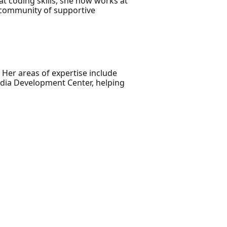
at coding skills, she now works at
g community of supportive
 Her areas of expertise include
ndia Development Center, helping