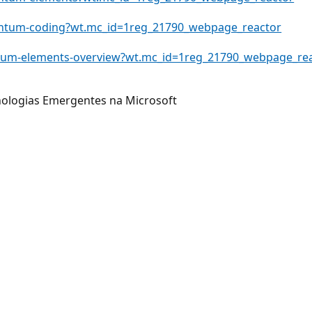
antum-coding?wt.mc_id=1reg_21790_webpage_reactor
ntum-elements-overview?wt.mc_id=1reg_21790_webpage_re
nologias Emergentes na Microsoft