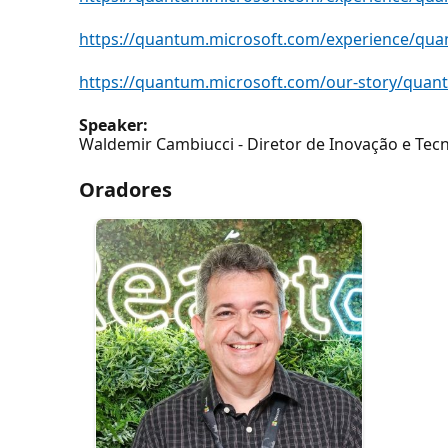
https://quantum.microsoft.com/experience/qu
https://quantum.microsoft.com/our-story/qua
Speaker:
Waldemir Cambiucci - Diretor de Inovação e Tec
Oradores