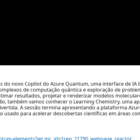
es do novo Copilot do Azure Quantum, uma interface de IA
 complexos de computação quântica e exploração de probl
estimar resultados, projetar e renderizar modelos molecular
são, também vamos conhecer o Learning Chemistry, uma apl
 divertida. A sessão termina apresentando a plataforma A
 usado para acelerar descobertas científicas em áreas como
antum-elements?wt.mc_id=1reg_21790_webpage_reactor