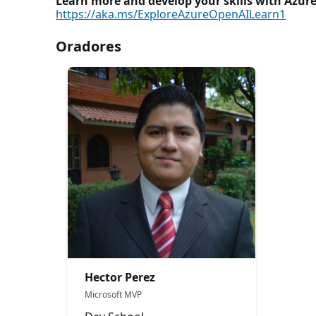
Learn more and develop your skills with Azure
https://aka.ms/ExploreAzureOpenAILearn1
Oradores
Hector Perez
Microsoft MVP