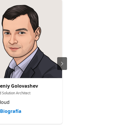
eniy Golovashev
Paul Veck
 Solution Architect
Partner Development Cloud & 
loud
Microsoft
Biografía
Biografía