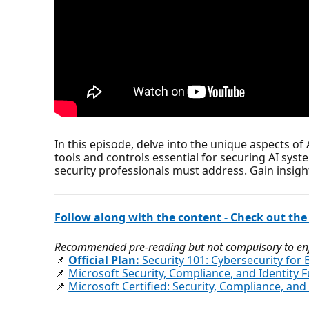
In this episode, delve into the unique aspects of
tools and controls essential for securing AI syst
security professionals must address. Gain insight
Follow along with the content - Check out the
Recommended pre-reading but not compulsory to enjo
📌
Official Plan:
Security 101: Cybersecurity for
📌
Microsoft Security, Compliance, and Identity 
📌
Microsoft Certified: Security, Compliance, an