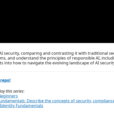
 AI security, comparing and contrasting it with traditional s
ems, and understand the principles of responsible AI, includ
s into how to navigate the evolving landscape of AI security 
 repo!
y this series
:
 Beginners
Fundamentals: Describe the concepts of security, compliance
d Identity Fundamentals