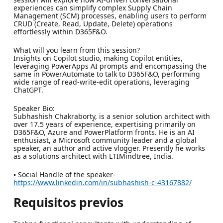
experiences can simplify complex Supply Chain
Management (SCM) processes, enabling users to perform
CRUD (Create, Read, Update, Delete) operations
effortlessly within D365F&O.
What will you learn from this session?
Insights on Copilot studio, making Copilot entities,
leveraging PowerApps AI prompts and encompassing the
same in PowerAutomate to talk to D365F&O, performing
wide range of read-write-edit operations, leveraging
ChatGPT.
Speaker Bio:
Subhashish Chakraborty, is a senior solution architect with
over 17.5 years of experience, expertising primarily on
D365F&O, Azure and PowerPlatform fronts. He is an AI
enthusiast, a Microsoft community leader and a global
speaker, an author and active vlogger. Presently he works
as a solutions architect with LTIMindtree, India.
▪ Social Handle of the speaker-
https://www.linkedin.com/in/subhashish-c-43167882/
Requisitos previos