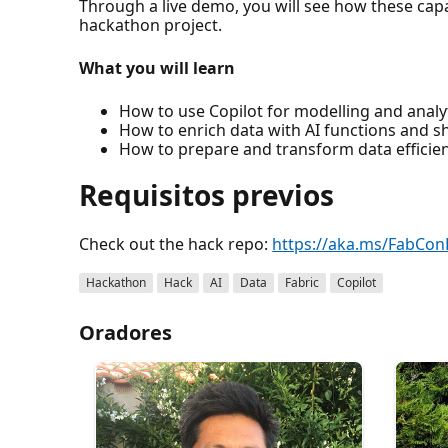
Through a live demo, you will see how these capab
hackathon project.
What you will learn
How to use Copilot for modelling and analy
How to enrich data with AI functions and s
How to prepare and transform data efficie
Requisitos previos
Check out the hack repo:
https://aka.ms/FabCon
Hackathon
Hack
AI
Data
Fabric
Copilot
Oradores