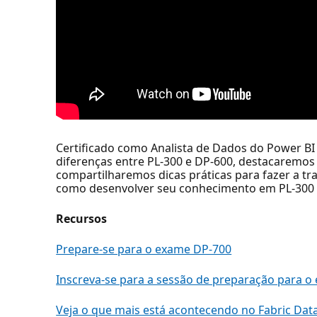
Certificado como Analista de Dados do Power BI
diferenças entre PL-300 e DP-600, destacaremos
compartilharemos dicas práticas para fazer a tr
como desenvolver seu conhecimento em PL-300 pa
Recursos
Prepare-se para o exame DP-700
Inscreva-se para a sessão de preparação para o
Veja o que mais está acontecendo no Fabric Dat