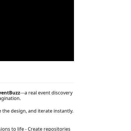
ventBuzz
---a real event discovery
agination.
the design, and iterate instantly.
ons to life - Create repositories