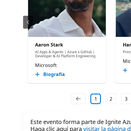
Aaron Stark
Har
AI Apps & Agents | Azure x GitHub |
Prin
Developer & AI Platform Engineering
Mic
Microsoft
Biografía
1
2
3
Este evento forma parte de Ignite Azu
Haga clic aquí para
visitar la página 