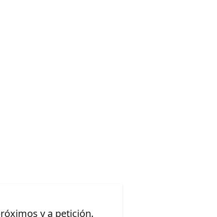
a & AI
óximos y a petición.