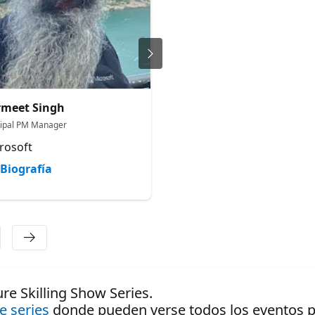
meet Singh
Sirish Ramachandra
Davuluri
cipal PM Manager
Director of Strategy, Azure Dat
rosoft
Microsoft
Biografía
Biografía
re Skilling Show Series.
de series
donde pueden verse todos los eventos pr