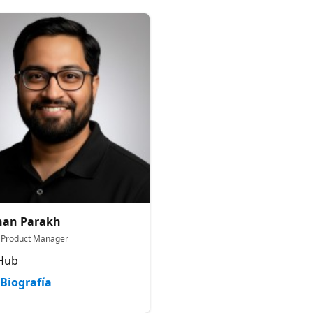
han Parakh
f Product Manager
Hub
Biografía