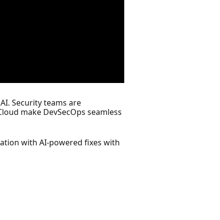
AI. Security teams are
or Cloud make DevSecOps seamless
iation with AI-powered fixes with