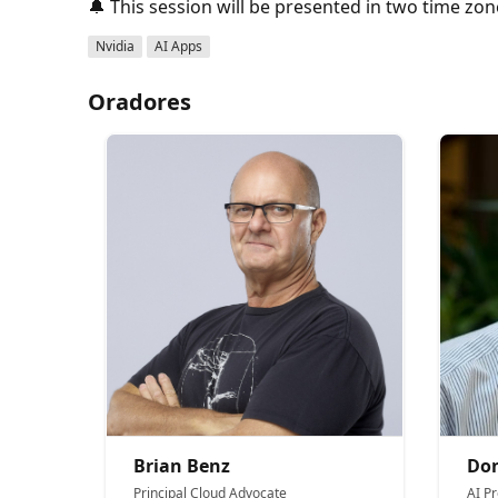
🔔 This session will be presented in two time zon
Nvidia
AI Apps
Oradores
Brian Benz
Do
Principal Cloud Advocate
AI P