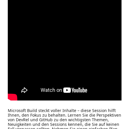
Microsoft Build steckt voller Inhalte – diese Session hilft
Ihnen, den Fokus zu behalten. Lernen Sie die Perspektiven
von DevRel und GitHub zu den wichtigsten Themen,
Neuigkeiten und den Sessions kennen, die Sie auf keinen
Fall verpassen sollten. Nehmen Sie einen einfachen Plan