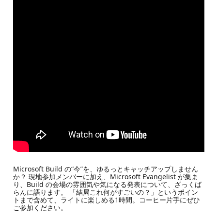
Microsoft Build の“今”を、ゆるっとキャッチアップしません
か？ 現地参加メンバーに加え、Microsoft Evangelist が集ま
り、Build の会場の雰囲気や気になる発表について、ざっくば
らんに語ります。 「結局これ何がすごいの？」というポイン
トまで含めて、ライトに楽しめる1時間。コーヒー片手にぜひ
ご参加ください。