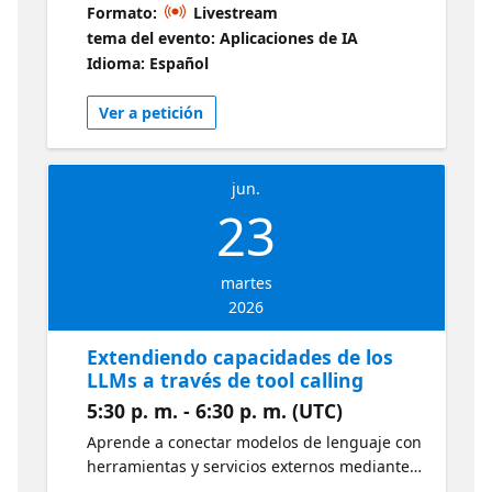
Retrieval-Augmented Generation (RAG) para
Formato:
Livestream
enriquecer las respuestas de los LLMs con
tema del evento: Aplicaciones de IA
información relevante y actualizada.
Idioma: Español
Ver a petición
jun.
23
martes
2026
Extendiendo capacidades de los
LLMs a través de tool calling
5:30 p. m. - 6:30 p. m. (UTC)
Aprende a conectar modelos de lenguaje con
herramientas y servicios externos mediante
tool calling, permitiendo ejecutar acciones,