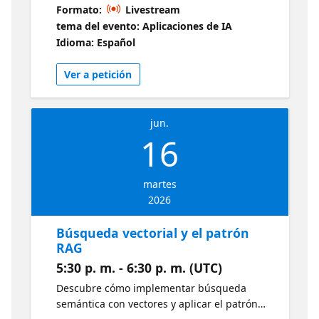
modelos de lenguaje y capacidades de
Formato:
Livestream
visión. Aprende a procesar texto e imágenes
tema del evento: Aplicaciones de IA
para crear aplicaciones más naturales e
Idioma: Español
interactivas.
Ver a petición
jun.
16
martes
2026
Búsqueda vectorial y el patrón
RAG
5:30 p. m. - 6:30 p. m. (UTC)
Descubre cómo implementar búsqueda
semántica con vectores y aplicar el patrón