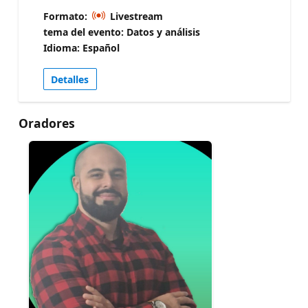
Diseñaremos un sistema donde un agente
Formato:
Livestream
orquestador usa el Remote MCP para responder
tema del evento: Datos y análisis
preguntas de negocio sobre datos en vivo, el
Idioma: Español
Local MCP para mantener y evolucionar el modelo
semántico, y PBIP + Git + CI/CD para gobernar los
Detalles
cambios en producción. Hablaremos de patrones
reales de adopción: cómo gestionar la
autenticación con Service Principal para agentes
Oradores
autónomos, cómo controlar qué operaciones
requieren confirmación humana y cuáles pueden
ejecutarse sin intervención, y cómo monitorizar lo
que los agentes hacen sobre tus modelos.
Cerraremos con una hoja de ruta práctica — qué
está GA, qué está en Preview, qué viene en los
próximos meses — y los últimos 15 minutos serán
Q&A abierto con casos reales de la audiencia.