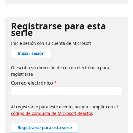
de IA interactúen con modelos semánticos
de Power BI. Cubriremos los conceptos
principales, casos de uso habituales,
consideraciones de configuración y el valor
Registrarse para esta
de utilizar modelos semánticos como una
serie
capa de datos gobernada para experiencias
de analítica con IA. La sesión será práctica y
Inicie sesión con su cuenta de Microsoft
orientada a desarrolladores, con ejemplos
Iniciar sesión
pensados para entender cómo MCP puede
integrarse en flujos modernos de Power BI y
O escriba su dirección de correo electrónico para
analítica.
registrarse
Correo electrónico
*
Al registrarse para este evento, acepta cumplir con el
código de conducta de Microsoft Reactor
.
Registrarse para esta serie