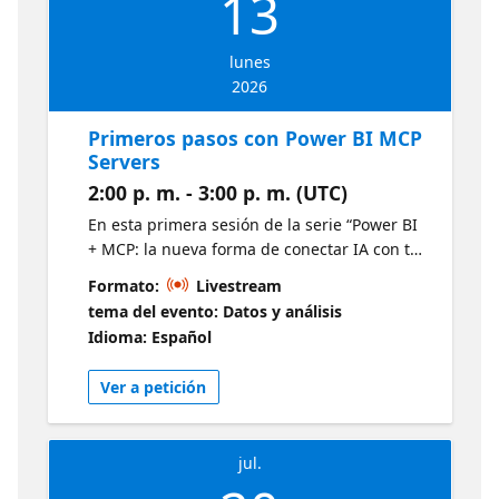
13
lunes
2026
Primeros pasos con Power BI MCP
Servers
2:00 p. m. - 3:00 p. m. (UTC)
En esta primera sesión de la serie “Power BI
+ MCP: la nueva forma de conectar IA con tus
datos”, introduciremos Model Context
Formato:
Livestream
Protocol (MCP) y explicaremos cómo puede
tema del evento: Datos y análisis
utilizarse junto con Power BI para conectar
Idioma: Español
herramientas de IA con datos empresariales
confiables. Los asistentes aprenderán qué es
Ver a petición
MCP, qué son los Power BI MCP Servers y
cómo pueden ayudar a que las herramientas
de IA interactúen con modelos semánticos
jul.
de Power BI. Cubriremos los conceptos
principales, casos de uso habituales,