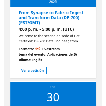
2025
From Synapse to Fabric: Ingest
and Transform Data (DP-700)
(PST/GMT)
4:00 p. m. - 5:00 p. m. (UTC)
Welcome to the second episode of Get
Certified: DP-700 Data Engineer, from
Synapse to Fabric. Learn how to use
Formato:
Livestream
Dataflows Gen2 and Data Factory pipelines in
tema del evento: Aplicaciones de IA
Fabric to perform the data ingestion and
Idioma: Inglés
transformation tasks you already know. This
session helps you navigate the tools and
Ver a petición
workflows in Fabric to confidently apply your
existing skills.
ene.
30