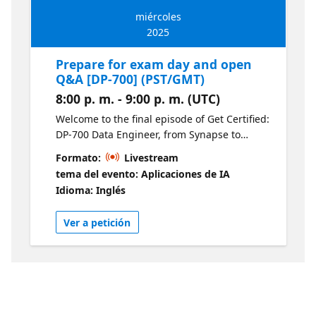
miércoles
2025
Prepare for exam day and open
Q&A [DP-700] (PST/GMT)
8:00 p. m. - 9:00 p. m. (UTC)
Welcome to the final episode of Get Certified:
DP-700 Data Engineer, from Synapse to
Fabric. Ask our experts your final questions
Formato:
Livestream
and learn tips & tricks for exam day.
tema del evento: Aplicaciones de IA
Idioma: Inglés
Ver a petición