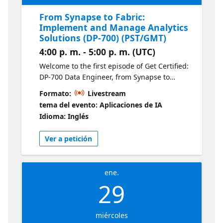
From Synapse to Fabric:
Implement and Manage Analytics
Solutions (DP-700) (PST/GMT)
4:00 p. m. - 5:00 p. m. (UTC)
Welcome to the first episode of Get Certified:
DP-700 Data Engineer, from Synapse to
Fabric. Learn how to design and implement
Formato:
Livestream
scalable analytics solutions in Microsoft
tema del evento: Aplicaciones de IA
Fabric. This session covers building
Idioma: Inglés
Lakehouses, integrating data sources, and
managing analytics environments to get the
Ver a petición
most out of Fabric’s architecture.
ene.
29
miércoles