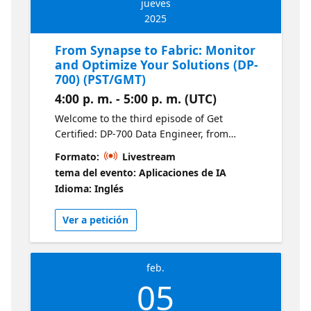
jueves
2025
From Synapse to Fabric: Monitor
and Optimize Your Solutions (DP-
700) (PST/GMT)
4:00 p. m. - 5:00 p. m. (UTC)
Welcome to the third episode of Get
Certified: DP-700 Data Engineer, from
Synapse to Fabric. Discover how to monitor
Formato:
Livestream
and fine-tune your Fabric solutions for peak
tema del evento: Aplicaciones de IA
performance. Learn best practices for
Idioma: Inglés
tracking metrics, optimizing queries, and
ensuring your solutions are secure and
Ver a petición
reliable.
feb.
05