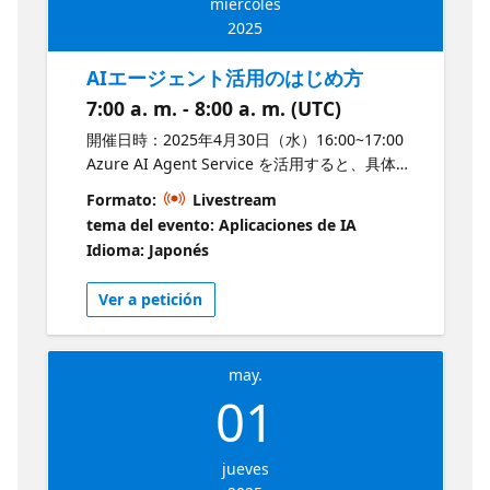
miércoles
願いいたします。万が一、不審な行動や迷惑行
ィブツールを活用し、LLM を組み込んだアプリ
2025
為を見かけた場合、または懸念がある場合は、
ケーションの構築・運用を最適化する方法を詳
Microsoft Runs on Trustのウェブサイトからご
しく解説します。 また、セキュリティや監視、
AIエージェント活用のはじめ方
報告ください。なお、Microsoftは、必要に応じ
負荷分散などの重要なポイントについても触
て、Reactorイベントへの参加をお断りする、ま
7:00 a. m. - 8:00 a. m. (UTC)
れ、安定した AI アプリの運用を実現するための
たは途中で退場いただく権利を有します。
ベストプラクティスをご紹介します。AI を活用
開催日時：2025年4月30日（水）16:00~17:00
したアプリ開発に関心のある方や、クラウド環
Azure AI Agent Service を活用すると、具体的
境での最適な運用方法を知りたい方にとって、
な手順を細かく決めることなく、目標を設定す
Formato:
Livestream
実践的な知識を得られる貴重な機会となりま
るだけで自律的にタスクを達成するソフトウェ
tema del evento: Aplicaciones de IA
す。ぜひご参加ください。 <Microsoft Reactor
アを構築できます。従来のルールベースの自動
Idioma: Japonés
倫理規定> Microsoftは、世界中のすべての人と
化では対応が難しかった複雑な業務プロセス
組織がより多くのことを達成できるよう支援す
も、柔軟かつ効率的に自動化できる強力なツー
Ver a petición
ることを使命としています。その一環として、
ルです。 本サービスは、自然言語処理や意思決
Microsoft Reactorのイベントでは、すべての参
定アルゴリズムを活用し、データ分析、顧客対
加者にとって尊重され、安心できる、プロフェ
応、業務プロセスの最適化など、多岐にわたる
ッショナルな環境を提供することを目指してい
may.
用途に対応可能です。また、既存のシステムと
ます。性別、性的指向、外見、障がいの有無、
01
シームレスに連携し、スケーラブルなソリュー
年齢、人種、宗教を問わず、すべての方に公平
ションを提供します。 このセッションでは、
な体験を提供することを大切にしており、嫌が
Azure AI Agent Service の基本概念から活用方
らせや他者を貶めるような行為は一切容認しま
jueves
法、具体的な導入手順までを解説し、実際の成