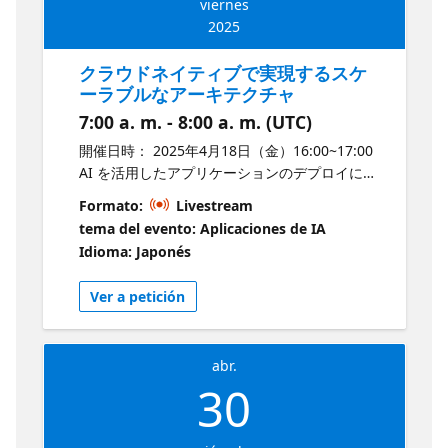
viernes
アプリの設計から管理までを自信を持って進め
2025
ることができ、クラウド開発のスキルを次のレ
ベルへと引き上げます。 Azure と GitHub
クラウドネイティブで実現するスケ
Copilot を活用して、より効率的で高品質なアプ
ーラブルなアーキテクチャ
リケーション開発を実現したい方にとって、本
7:00 a. m. - 8:00 a. m. (UTC)
セッションは実践的な知識を習得できる貴重な
機会です。ぜひご参加ください。 <Microsoft
開催日時： 2025年4月18日（金）16:00~17:00
Reactor 倫理規定> Microsoftは、世界中のすべ
AI を活用したアプリケーションのデプロイに
ての人と組織がより多くのことを達成できるよ
は、アプリやマイクロサービスが LLM（大規模
Formato:
Livestream
う支援することを使命としています。その一環
言語モデル）推論エンドポイントとシームレス
tema del evento: Aplicaciones de IA
として、Microsoft Reactorのイベントでは、す
に連携する仕組みが不可欠です。適切なアーキ
Idioma: Japonés
べての参加者にとって尊重され、安心できる、
テクチャを設計することで、AI の処理を効率的
プロフェッショナルな環境を提供することを目
に活用し、高性能かつスケーラブルなアプリケ
Ver a petición
指しています。性別、性的指向、外見、障がい
ーションを構築できます。 特に、マイクロサー
の有無、年齢、人種、宗教を問わず、すべての
ビスとクラウドネイティブな設計は、インテリ
方に公平な体験を提供することを大切にしてお
ジェントアプリのホスティングに最適です。こ
り、嫌がらせや他者を貶めるような行為は一切
abr.
れにより、柔軟なスケーリング、効率的なリソ
30
容認しません。すべての参加者は、この基準を
ース管理、迅速なデプロイが可能となり、開
理解し、遵守する責任があります。また、誰も
発・運用の負担を大幅に軽減できます。このセ
が安心して参加できる環境づくりにご協力をお
ッションでは、Kubernetes やクラウドネイテ