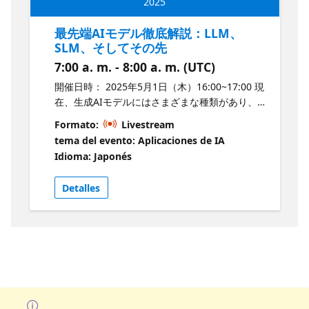
せん。すべての参加者は、この基準を理解し、
2025
功事例もご紹介します。業務の効率化や自動化
遵守する責任があります。また、誰もが安心し
を検討している方にとって、実践的な知識を得
最先端AIモデル徹底解説：LLM、
て参加できる環境づくりにご協力をお願いいた
られる貴重な機会となります。ぜひご参加くだ
SLM、そしてその先
します。万が一、不審な行動や迷惑行為を見か
さい。 <Microsoft Reactor 倫理規定>
けた場合、または懸念がある場合は、Microsoft
7:00 a. m. - 8:00 a. m. (UTC)
Microsoftは、世界中のすべての人と組織がより
Runs on Trustのウェブサイトからご報告くださ
多くのことを達成できるよう支援することを使
開催日時： 2025年5月1日（木）16:00~17:00 現
い。なお、Microsoftは、必要に応じて、
命としています。その一環として、Microsoft
在、生成AIモデルにはさまざまな種類があり、
Reactorイベントへの参加をお断りする、または
Reactorのイベントでは、すべての参加者にとっ
用途や目的に応じて適切な選択をすることが重
途中で退場いただく権利を有します。
Formato:
Livestream
て尊重され、安心できる、プロフェッショナル
要です。例えば、文章の生成や要約、翻訳など
tema del evento: Aplicaciones de IA
な環境を提供することを目指しています。性
に強みを持つ大規模言語モデル（LLM）や、小
Idioma: Japonés
別、性的指向、外見、障がいの有無、年齢、人
規模ながら特定のタスクに最適化された小規模
種、宗教を問わず、すべての方に公平な体験を
言語モデル（SLM）があります。また、企業独
Detalles
提供することを大切にしており、嫌がらせや他
自のニーズに対応できるカスタムモデルや、誰
者を貶めるような行為は一切容認しません。す
でも利用可能なオープンモデル、クラウド上で
べての参加者は、この基準を理解し、遵守する
提供されるモデルとデバイス上で動作するモデ
責任があります。また、誰もが安心して参加で
ルなど、その種類は多岐にわたります。さら
きる環境づくりにご協力をお願いいたします。
に、テキスト・コード・画像を生成するモデル
万が一、不審な行動や迷惑行為を見かけた場
や、複数のデータ形式を統合的に扱えるマルチ
合、または懸念がある場合は、Microsoft Runs
モーダルモデルも登場し、活用の幅が広がって
on Trustのウェブサイトからご報告ください。
います。 このセッションでは、これらの多様な