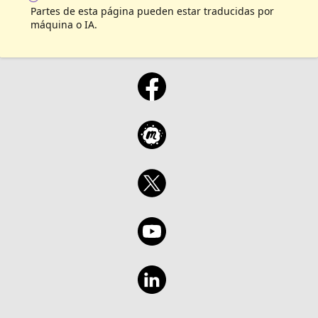
なお、Microsoftは、必要に応じて、Reactorイ
AIモデルの特徴を詳しく解説し、目的に応じた
Partes de esta página pueden estar traducidas por
ベントへの参加をお断りする、または途中で退
最適なモデルの選び方についてご紹介します。
máquina o IA.
場いただく権利を有します。
また、各モデルの性能を評価・比較するための
ツールや手法についても詳しく取り上げ、実際
のユースケースを交えながら、最新のトレンド
や具体的な活用事例についてもご紹介します。
生成AIを効果的に活用したい方は、ぜひご参加
ください。 <Microsoft Reactor 倫理規定>
Microsoftは、世界中のすべての人と組織がより
多くのことを達成できるよう支援することを使
命としています。その一環として、Microsoft
Reactorのイベントでは、すべての参加者にとっ
て尊重され、安心できる、プロフェッショナル
な環境を提供することを目指しています。性
別、性的指向、外見、障がいの有無、年齢、人
種、宗教を問わず、すべての方に公平な体験を
提供することを大切にしており、嫌がらせや他
者を貶めるような行為は一切容認しません。す
べての参加者は、この基準を理解し、遵守する
責任があります。また、誰もが安心して参加で
きる環境づくりにご協力をお願いいたします。