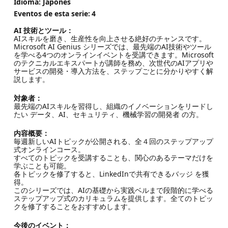
Idioma: Japonés
Eventos de esta serie:
4
AI 技術とツール：
AIスキルを磨き、生産性を向上させる絶好のチャンスです。
Microsoft AI Genius シリーズでは、最先端のAI技術やツール
を学べる4つのオンラインイベントを受講できます。Microsoft
のテクニカルエキスパートが講師を務め、次世代のAIアプリや
サービスの開発・導入方法を、ステップごとに分かりやすく解
説します。
対象者：
最先端のAIスキルを習得し、組織のイノベーションをリードし
たい データ、AI、セキュリティ、機械学習の開発者 の方。
内容概要：
毎週新しいAIトピックが公開される、全４回のステップアップ
式オンラインコース。
すべてのトピックを受講することも、関心のあるテーマだけを
学ぶことも可能。
各トピックを修了すると、LinkedInで共有できるバッジ を獲
得。
このシリーズでは、AIの基礎から実践ベルまで段階的に学べる
ステップアップ式のカリキュラムを提供します。全てのトピッ
クを修了することをおすすめします。
今後のイベント：