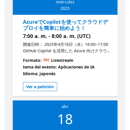
miércoles
2025
AzureでCopilotを使ってクラウドデ
プロイを簡単に始めよう！
7:00 a. m. - 8:00 a. m. (UTC)
開催日時： 2025年4月16日（水）16:00~17:00
GitHub Copilot を活用した Azure 向けクラウド
デプロイメントの学習を通じて、クラウド活用
Formato:
Livestream
の成功へと導きます。このセッションでは、ま
tema del evento: Aplicaciones de IA
ずクラウド開発の基盤を固め、コードの効率を
Idioma: Japonés
飛躍的に向上させる方法を学びます。その後、
Azure の強力なスケーラビリティを活かし、ス
Ver a petición
ムーズかつ自動化されたアプリケーションのデ
プロイ手法を習得します。 さらに、運用フェー
ズでは、パフォーマンスの最適化やエラー発生
abr.
時のトラブルシューティングの高度なテクニッ
18
クを解説し、安定したアプリケーションの維持
を実現します。GitHub Copilot を開発の頼れる
アシスタントとして活用することで、クラウド