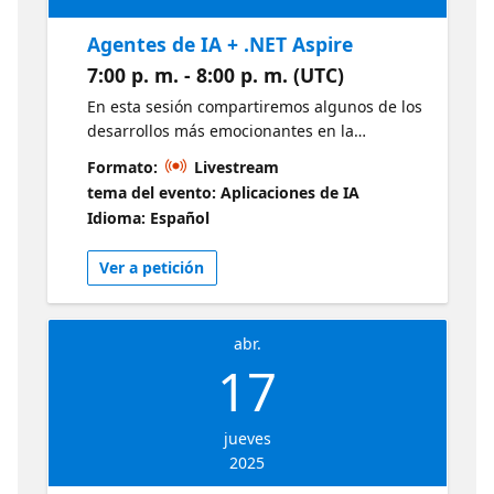
Agentes de IA + .NET Aspire
7:00 p. m. - 8:00 p. m. (UTC)
En esta sesión compartiremos algunos de los
desarrollos más emocionantes en la
plataforma .NET relacionados con Agentes
Formato:
Livestream
de IA. Veremos nuevas características y
tema del evento: Aplicaciones de IA
mejoras de .NET, y también las poderosas
Idioma: Español
capacidades de los Agentes. Y, por supuesto,
crearemos en vivo varios Agentes con .NET y
Ver a petición
.NET Aspire.
abr.
17
jueves
2025