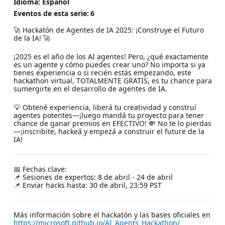
Idioma: Español
Eventos de esta serie:
6
🚀 Hackatón de Agentes de IA 2025: ¡Construye el Futuro
de la IA! 🚀
¡2025 es el año de los AI agentes! Pero, ¿qué exactamente
es un agente y cómo puedes crear uno? No importa si ya
tienes experiencia o si recién estás empezando, este
hackathon virtual, TOTALMENTE GRATIS, es tu chance para
sumergirte en el desarrollo de agentes de IA.
💡 Obtené experiencia, liberá tu creatividad y construí
agentes potentes—¡luego mandá tu proyecto para tener
chance de ganar premios en EFECTIVO! 💸 No te lo pierdas
—¡inscribite, hackeá y empezá a construir el future de la
IA!
📅 Fechas clave:
📌 Sesiones de expertos: 8 de abril - 24 de abril
📌 Enviar hacks hasta: 30 de abril, 23:59 PST
Más información sobre el hackatón y las bases oficiales en
https://microsoft.github.io/AI_Agents_Hackathon/