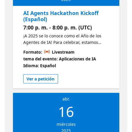
AI Agents Hackathon Kickoff
(Español)
7:00 p. m. - 8:00 p. m. (UTC)
¡A 2025 se lo conoce como el Año de los
Agentes de IA! Para celebrar, estamos
organizando un hackathon lleno de sesiones
Formato:
Livestream
con expertos sobre cómo construir Agentes
tema del evento: Aplicaciones de IA
de IA. En esta sesión inicial, daremos una
Idioma: Español
visión general de todas las formas de
construir Agentes de IA, examinaremos los
Ver a petición
casos de uso clave, veremos las
herramientas y técnicas disponibles, y
tendremos demos de nuestros agentes
abr.
favoritos funcionando en vivo.
16
miércoles
2025