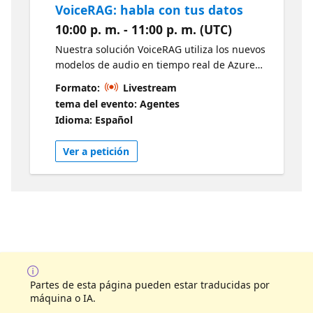
VoiceRAG: habla con tus datos
10:00 p. m. - 11:00 p. m. (UTC)
Nuestra solución VoiceRAG utiliza los nuevos
modelos de audio en tiempo real de Azure
OpenAI para crear una experiencia en la que
Formato:
Livestream
los usuarios pueden interactuar con sus
tema del evento: Agentes
datos en tiempo real. En esta sesión,
Idioma: Español
analizaremos la arquitectura: un frontend en
JavaScript que emplea websockets para
Ver a petición
enviar y recibir audio en vivo, y un backend
en Python que usa llamadas a funciones el
LLM para extraer los datos y generar las
respuestas. Esta misma solución puede
emplearse para crear aplicaciones con
agentes en tiempo real, útiles en áreas como
comercio electrónico, educación y soporte al
usuario.
Partes de esta página pueden estar traducidas por
máquina o IA.