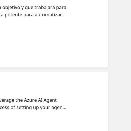
 objetivo y que trabajará para
ta potente para automatizar
onal. En esta sesión
o en las capacidades que se
 colección gratuita de
everage the Azure AI Agent
cess of setting up your agent,
ether you’re a developer
ion will give you the tools and