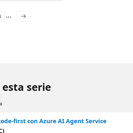
4
 esta serie
a
code-first con Azure AI Agent Service
C)