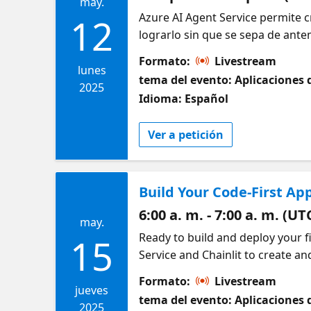
may.
Azure AI Agent Service permite 
12
lograrlo sin que se sepa de ant
tareas y procesos demasiado com
Formato:
Livestream
exploraremos la construcción de
lunes
tema del evento: Aplicaciones 
van añadiendo poco a poco. Obte
2025
Idioma: Español
módulos de Microsoft Learn htt
Ver a petición
Build Your Code-First Ap
6:00 a. m. - 7:00 a. m. (UT
may.
Ready to build and deploy your fi
15
Service and Chainlit to create an
from start to finish, and show y
Formato:
Livestream
looking to dive into AI or wanting
jueves
tema del evento: Aplicaciones 
insights to bring your code-first 
2025