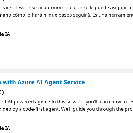
crear software semi-autónomo al que se le puede asignar un
emano cómo lo hará ni qué pasos seguirá. Es una herramien
plejos para automatizarlos fácilmente con software tradici
 un agente que le ayudará a completar varias tareas, basad
de IA
nga más información y desarrolle sus habilidades con esta
ps://aka.ms/12MayoAIAgentServiciosLearn1
p with Azure AI Agent Service
C)
rst AI-powered agent? In this session, you’ll learn how to l
d deploy a code-first agent. We’ll guide you through the pro
ou how to seamlessly integrate it into your applications. Wh
 to enhance your app with intelligent capabilities, this sess
de IA
app to life with Azure AI.