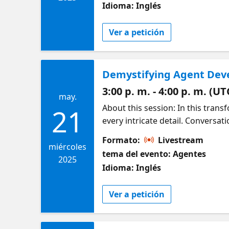
Idioma: Inglés
Ver a petición
Demystifying Agent De
3:00 p. m. - 4:00 p. m. (UT
may.
About this session: In this trans
21
every intricate detail. Conversat
of these terms will hold any sec
Formato:
Livestream
the insights and confidence to cr
miércoles
tema del evento: Agentes
exploring enterprise AI solution
2025
Idioma: Inglés
experiences, and developers buil
enhance your current solutions, 
Ver a petición
finally make sense of agents, RA
own with confidence. Learn mor
https://aka.ms/May21AIFoundryCo