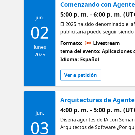
Comenzando con Agentes
https://github.com/Azure-Sampl
5:00 p. m. - 6:00 p. m. (UT
jun.
El 2025 ha sido denominado el a
02
publicitaria puede seguir siend
analizaremos casos de uso clave
Formato:
Livestream
un Agente de IA utilizando el Ser
lunes
tema del evento: Aplicaciones 
con conocimiento tecnico interm
2025
Idioma: Español
llamado el año de los Agentes de 
ayudará a distinguir entre real
Ver a petición
agentes de IA, cómo funcionan y 
demostraciones prácticas utiliza
Exposición a tecnologías clave:
Arquitecturas de Agente
Kernel y Autogen. Oportunidad de
quieren iniciarse en este campo 
4:00 p. m. - 5:00 p. m. (UT
jun.
IA utilizando el Servicio de Age
Diseña agentes de IA con Semanti
03
familiarizados con LLMs, patrone
Arquitectos de Software ¿Por qu
demos y recursos como "AI Agent
modulares y escalables, basadas