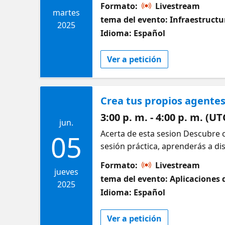
https://aka.ms/2JunioAIAgentsB
Formato:
Livestream
integrar agentes en entornos rea
martes
tema del evento: Infraestructu
Studio. Aprende más y desarroll
2025
Idioma: Español
Ver a petición
Crea tus propios agentes
3:00 p. m. - 4:00 p. m. (UT
jun.
Acerta de esta sesion Descubre c
05
sesión práctica, aprenderás a d
acciones específicas. También e
Formato:
Livestream
ampliar las capacidades de tus ag
jueves
tema del evento: Aplicaciones 
dirigido? Desarrolladores , AI E
2025
Idioma: Español
¿Por qué debería asistir? Aprend
personalizados que pueden mejora
Ver a petición
herramientas fáciles de usar, co