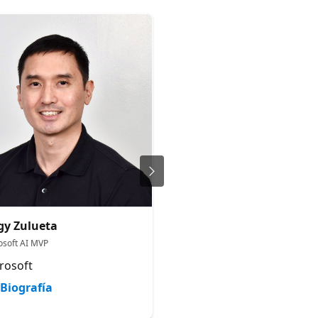
gy Zulueta
Cihan Cinar
osoft AI MVP
Software & AI Architect
rosoft
Givaudan
Biografía
Biografía