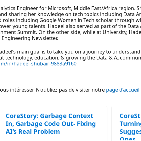
lytics Engineer for Microsoft, Middle East/Africa region. S
and sharing her knowledge on tech topics including Data Ana
d roles including Google Women in Tech scholar through wh
wer young talents. Hadeel also served as part of the Da
nment Summit. On the other side, while at University, Had
e Engineering Newsletter.
adeel’s main goal is to take you on a journey to understan
out technology, education, & growing the Data & AI communi
com/in/hadeel-shubair-9883a9160
s intéresser. N’oubliez pas de visiter notre
page d’accueil
CoreStory: Garbage Context
CoreSt
In, Garbage Code Out- Fixing
Turnin
AI’s Real Problem
Sugges
Ones