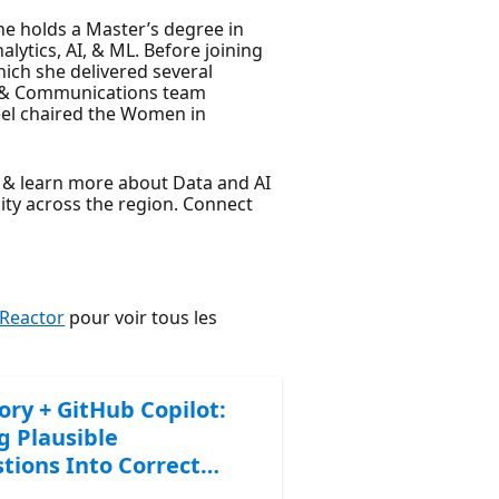
he holds a Master’s degree in
lytics, AI, & ML. Before joining
ich she delivered several
ta & Communications team
eel chaired the Women in
d & learn more about Data and AI
ty across the region. Connect
 Reactor
pour voir tous les
ory + GitHub Copilot:
g Plausible
tions Into Correct