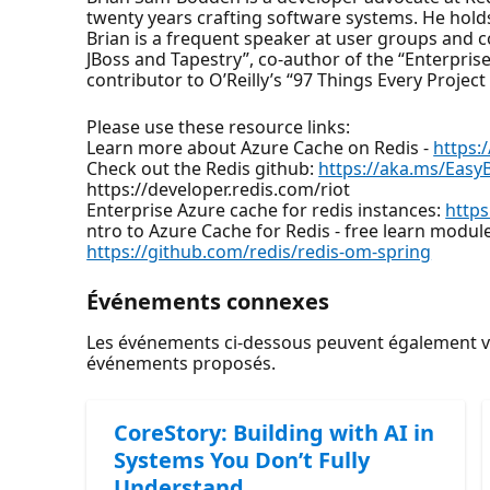
twenty years crafting software systems. He hold
Brian is a frequent speaker at user groups and 
JBoss and Tapestry”, co-author of the “Enterpri
contributor to O’Reilly’s “97 Things Every Proje
Please use these resource links:
Learn more about Azure Cache on Redis -
https:
Check out the Redis github:
https://aka.ms/Easy
​https://developer.redis.com/riot
Enterprise Azure cache for redis instances:
http
ntro to Azure Cache for Redis - free learn modul
https://github.com/redis/redis-om-spring
Événements connexes
Les événements ci-dessous peuvent également vou
événements proposés.
CoreStory: Building with AI in
Systems You Don’t Fully
Understand