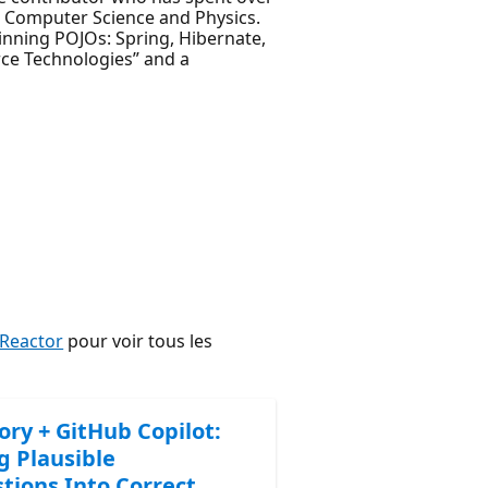
n Computer Science and Physics.
inning POJOs: Spring, Hibernate,
rce Technologies” and a
 Reactor
pour voir tous les
ory + GitHub Copilot:
g Plausible
tions Into Correct