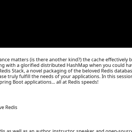
mance matters (is there another kind?) the cache effectivel
 with a glorified distributed HashMap when you could have
 Redis Stack, a novel packaging of the beloved Redis databas
truly fulfill the needs of your applications. In this sessi
ring Boot applications... all at Redis speeds!
ve Redis
is as well as an author, instructor, speaker, and open-sour