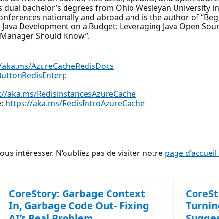
s dual bachelor’s degrees from Ohio Wesleyan University i
conferences nationally and abroad and is the author of “Beg
se Java Development on a Budget: Leveraging Java Open Sou
ct Manager Should Know”.
//aka.ms/AzureCacheRedisDocs
ButtonRedisEnterp
s://aka.ms/RedisinstancesAzureCache
e:
https://aka.ms/RedisIntroAzureCache
s intéresser. N’oubliez pas de visiter notre
page d’accueil
CoreStory: Garbage Context
CoreSt
In, Garbage Code Out- Fixing
Turnin
AI’s Real Problem
Sugges