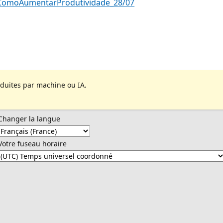
s/ComoAumentarProdutividade_28/07
aduites par machine ou IA.
Changer la langue
Votre fuseau horaire