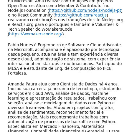
na Microsoft. Ama realizar contribuições em projetos
Open Source. Atua como Member & Contributor no
Node.js Foundation (
https://github.com/nodejs/nodejs-pt
)
e no React Community (
https://github.com/reactjs
)
realizando contribuições nas traduções do site Nodejs.org
e Reactjs.org para o português e também é Volunteer &
Tech Speaker do WoMakersCode
(
https://womakerscode.org/
)
Pablo Nunes é Engenheiro de Software e Cloud Advocate
na Microsoft, acompanha e é apaixonado por tecnologia
desde pequeno, atua na área e tem experiência diversa,
desde cloud, administração de sistema, com experiência
internacional em startups e multinacionais. Participou do
MLSA e é estudante de Eng. de Computação no IFCE
Fortaleza.
Amanda Paura atua como Cientista de Dados há 4 anos.
Iniciou sua carreira já no ramo de tecnologia, estudando
serviços em cloud AWS, análise de dados, machine
learning e apresentação de resultados. Trabalhou com
seleção, análise e modelagem de dados com Python e
diversos freameworks. Atuou em projetos com grafos,
análise de sentimentos, reconhecimento facial e
recomendação. Mais recentemente trabalhou com
automatização de processos de backoffice com Python.
Especialista em Mercado Financeiro, Matemática
Financeira, Contabilidade Financeira e Gerencial. Cursou