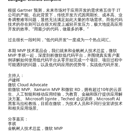
根据 Gartner 预测，未来市场对于应用开发的需求将五倍于 IT
公司的产能。在此背景下，传统开发方式因周期长、成本高、业
务调整难等问题，显然无法满足如此大量的市场需求。而低代码
技术的存在则可以在很大程度上减轻开发压力，极大地提高应用
开发的效率。“用最少的代码，做最多的事。”
过去很长一段时间，“低代码开发”一度成为一个热点词汇。
本期 MVP 技术茗品会，我们就来和金帆树人技术总监，微软
MVP 李祺一起，深度剖析微软低代码平台，并围绕真实客户案
例讲解如何使用低代码平台从零开始完成一个项目、项目过程中
可能遇到的问题，以及低代码应用的优势等，实战低代码开发。
主持人：
卢建晖
微软 Cloud Advocate
前微软 MVP、Xamarin MVP 和微软 RD，拥有超过10年的云原
生、人工智能和移动应用经验，为教育、金融和医疗提供应用解
决方案。 Microsoft Iginte，Teched 会议讲师，Microsoft AI
黑客马拉松教练，目前在微软，为技术人员和不同行业宣讲技术
和相关应用场景。
分享嘉宾：
李祺
金帆树人技术总监，微软 MVP