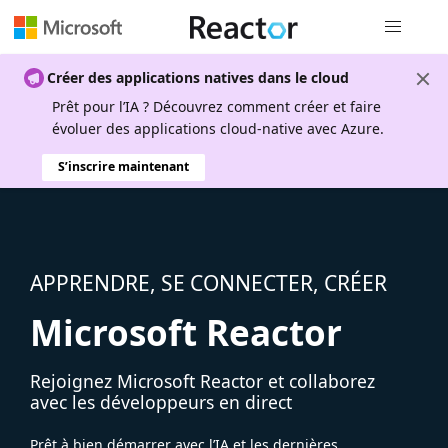
Navigation
Créer des applications natives dans le cloud
Prêt pour l’IA ? Découvrez comment créer et faire
évoluer des applications cloud-native avec Azure.
S’inscrire maintenant
APPRENDRE, SE CONNECTER, CRÉER
Microsoft Reactor
Rejoignez Microsoft Reactor et collaborez
avec les développeurs en direct
Prêt à bien démarrer avec l’IA et les dernières