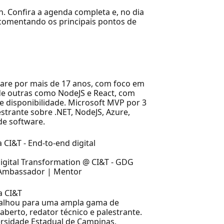
. Confira a agenda completa e, no dia
comentando os principais pontos de
ware por mais de 17 anos, com foco em
de outras como NodeJS e React, com
 e disponibilidade. Microsoft MVP por 3
strante sobre .NET, NodeJS, Azure,
de software.
CI&T - End-to-end digital
igital Transformation @ CI&T - GDG
 Ambassador | Mentor
a CI&T
balhou para uma ampla gama de
berto, redator técnico e palestrante.
rsidade Estadual de Campinas,