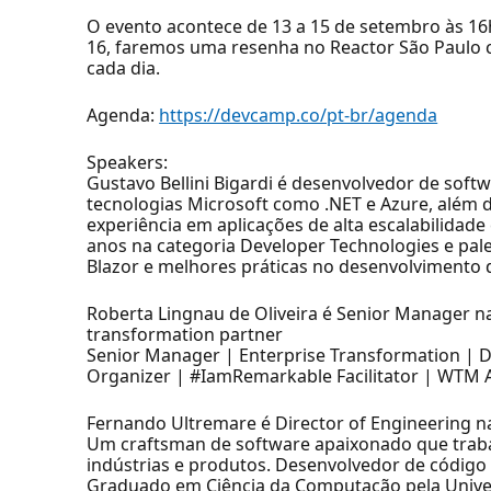
O evento acontece de 13 a 15 de setembro às 16h
16, faremos uma resenha no Reactor São Paulo 
cada dia.
Agenda:
https://devcamp.co/pt-br/agenda
Speakers:
Gustavo Bellini Bigardi é desenvolvedor de soft
tecnologias Microsoft como .NET e Azure, além 
experiência em aplicações de alta escalabilidade
anos na categoria Developer Technologies e pale
Blazor e melhores práticas no desenvolvimento 
Roberta Lingnau de Oliveira é Senior Manager na 
transformation partner
Senior Manager | Enterprise Transformation | D
Organizer | #IamRemarkable Facilitator | WTM
Fernando Ultremare é Director of Engineering n
Um craftsman de software apaixonado que tra
indústrias e produtos. Desenvolvedor de código a
Graduado em Ciência da Computação pela Unive