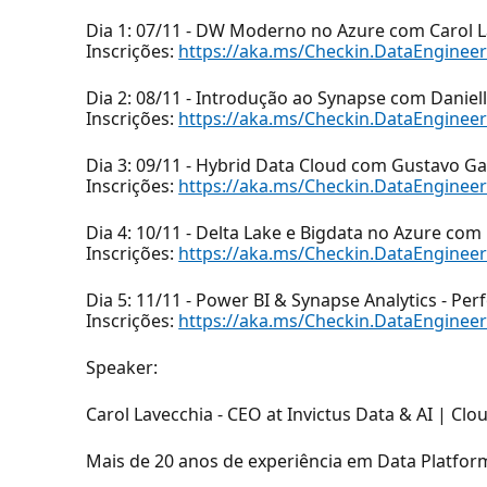
Dia 1: 07/11 - DW Moderno no Azure com Carol L
Inscrições:
https://aka.ms/Checkin.DataEnginee
Dia 2: 08/11 - Introdução ao Synapse com Daniel
Inscrições:
https://aka.ms/Checkin.DataEnginee
Dia 3: 09/11 - Hybrid Data Cloud com Gustavo Ga
Inscrições:
https://aka.ms/Checkin.DataEnginee
Dia 4: 10/11 - Delta Lake e Bigdata no Azure com
Inscrições:
https://aka.ms/Checkin.DataEnginee
Dia 5: 11/11 - Power BI & Synapse Analytics - P
Inscrições:
https://aka.ms/Checkin.DataEnginee
Speaker:
Carol Lavecchia - CEO at Invictus Data & AI | Clo
Mais de 20 anos de experiência em Data Platfor