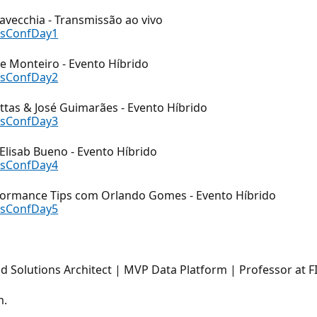
avecchia - Transmissão ao vivo
rsConfDay1
le Monteiro - Evento Híbrido
rsConfDay2
ttas & José Guimarães - Evento Híbrido
rsConfDay3
 Elisab Bueno - Evento Híbrido
rsConfDay4
erformance Tips com Orlando Gomes - Evento Híbrido
rsConfDay5
ud Solutions Architect | MVP Data Platform | Professor at F
m.