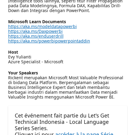
Intelligence tools lainnya, seperti fitur Filter Propagation
pada Data Modelingnya, Formula DAX, Kapabilitas Drill-
Down dan Integrasi dengan PowerPoint.
Microsoft Learn Documents
https://aka.ms/modeldatapowerbi
https://aka.ms/Daxpowerbi
https://aka.ms/enduserdrill
https://aka.ms/powerbipowerpointaddin
Host
Evy Yulianti
Azure Specialist - Microsoft
Your Speakers
Rickent merupakan Microsoft Most Valuable Professional
di bidang Data Platform. Berpengalaman sebagai
Business Intelligence Expert dan telah membantu
berbagai industri dalam memanfaatkan Data menjadi
Valuable Insights menggunakan Microsoft Power BI.
Cet événement fait partie du Let's Get
Technical Indonesia - Local Language
Series Series.
Cliquez ici pour
accéder à la page Série