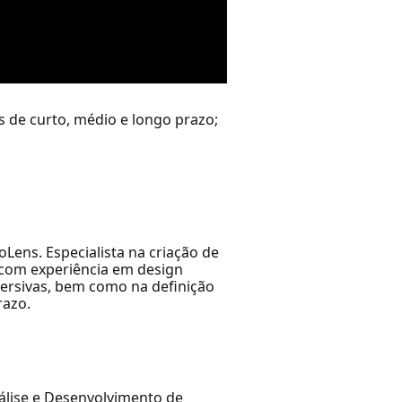
s de curto, médio e longo prazo;
Lens. Especialista na criação de
, com experiência em design
ersivas, bem como na definição
razo.
nálise e Desenvolvimento de