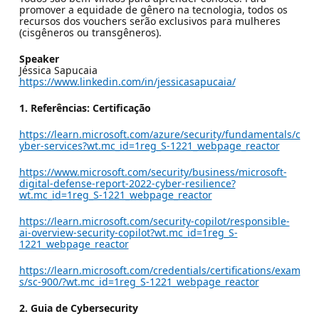
promover a equidade de gênero na tecnologia, todos os
recursos dos vouchers serão exclusivos para mulheres
(cisgêneros ou transgêneros).
Speaker
Jéssica Sapucaia
https://www.linkedin.com/in/jessicasapucaia/
1. Referências: Certificação
https://learn.microsoft.com/azure/security/fundamentals/c
yber-services?wt.mc_id=1reg_S-1221_webpage_reactor
https://www.microsoft.com/security/business/microsoft-
digital-defense-report-2022-cyber-resilience?
wt.mc_id=1reg_S-1221_webpage_reactor
https://learn.microsoft.com/security-copilot/responsible-
ai-overview-security-copilot?wt.mc_id=1reg_S-
1221_webpage_reactor
https://learn.microsoft.com/credentials/certifications/exam
s/sc-900/?wt.mc_id=1reg_S-1221_webpage_reactor
2. Guia de Cybersecurity