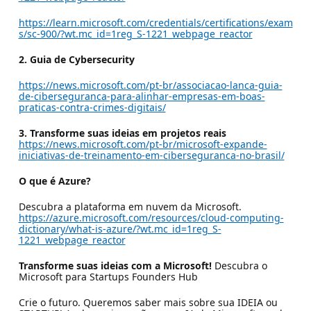
https://learn.microsoft.com/credentials/certifications/exam
s/sc-900/?wt.mc_id=1reg_S-1221_webpage_reactor
2. Guia de Cybersecurity
https://news.microsoft.com/pt-br/associacao-lanca-guia-
de-ciberseguranca-para-alinhar-empresas-em-boas-
praticas-contra-crimes-digitais/
3. Transforme suas ideias em projetos reais
https://news.microsoft.com/pt-br/microsoft-expande-
iniciativas-de-treinamento-em-ciberseguranca-no-brasil/
O que é Azure?
Descubra a plataforma em nuvem da Microsoft.
https://azure.microsoft.com/resources/cloud-computing-
dictionary/what-is-azure/?wt.mc_id=1reg_S-
1221_webpage_reactor
Transforme suas ideias com a Microsoft!
Descubra o
Microsoft para Startups Founders Hub
Crie o futuro. Queremos saber mais sobre sua IDEIA ou