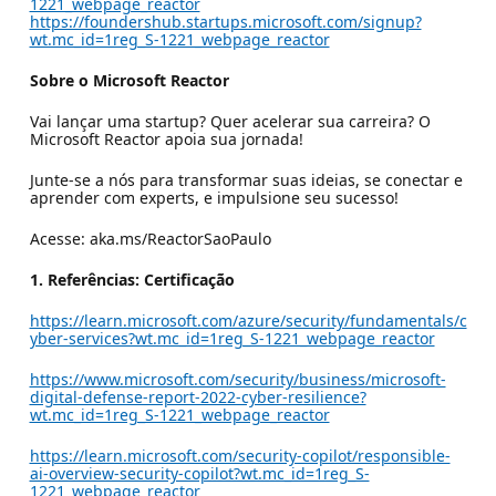
1221_webpage_reactor
https://foundershub.startups.microsoft.com/signup?
wt.mc_id=1reg_S-1221_webpage_reactor
Sobre o Microsoft Reactor
Vai lançar uma startup? Quer acelerar sua carreira? O
Microsoft Reactor apoia sua jornada!​
Junte-se a nós para transformar suas ideias, se conectar e
aprender com experts, e impulsione seu sucesso!​
Acesse: aka.ms/ReactorSaoPaulo
1. Referências: Certificação
https://learn.microsoft.com/azure/security/fundamentals/c
yber-services?wt.mc_id=1reg_S-1221_webpage_reactor
https://www.microsoft.com/security/business/microsoft-
digital-defense-report-2022-cyber-resilience?
wt.mc_id=1reg_S-1221_webpage_reactor
https://learn.microsoft.com/security-copilot/responsible-
ai-overview-security-copilot?wt.mc_id=1reg_S-
1221_webpage_reactor