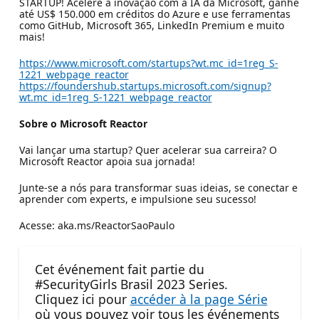
STARTUP! Acelere a inovação com a IA da Microsoft, ganhe
até US$ 150.000 em créditos do Azure e use ferramentas
como GitHub, Microsoft 365, LinkedIn Premium e muito
mais!
https://www.microsoft.com/startups?wt.mc_id=1reg_S-
1221_webpage_reactor
https://foundershub.startups.microsoft.com/signup?
wt.mc_id=1reg_S-1221_webpage_reactor
Sobre o Microsoft Reactor
Vai lançar uma startup? Quer acelerar sua carreira? O
Microsoft Reactor apoia sua jornada!​
Junte-se a nós para transformar suas ideias, se conectar e
aprender com experts, e impulsione seu sucesso!​
Acesse: aka.ms/ReactorSaoPaulo
Cet événement fait partie du
#SecurityGirls Brasil 2023 Series.
Cliquez ici pour
accéder à la page Série
où vous pouvez voir tous les événements