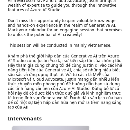
As a Microsoft MVP and Cloud Advocate, Justin brings a
wealth of expertise to guide you through the innovative
features of Azure AI Studio.
Don't miss this opportunity to gain valuable knowledge
and hands-on experience in the realm of Generative AI.
Mark your calendar for an engaging session that promises
to unlock the potential of AI creativity!
This session will be conducted in mainly Vietnamese.
Khám phá thế giới hấp dẫn của Generative AI trên Azure
AI Studio cùng Justin Yoo tại sự kiện sắp tới của chúng tôi.
Hãy tham gia cùng chúng tôi để cùng Justin đi vào các khả
năng tiên tiến của Generative AI, chia sẻ những hiểu biết
sâu sắc và ứng dụng thực tế. Với tư cách là MVP của
Microsoft và Cloud Advocate, Justin mang đến nhiều kiến
thức chuyên môn phong phú để hướng dẫn bạn sử dụng
các tính năng cải tiến của Azure AI Studio. Đừng bỏ lỡ cơ
hội này để có được kiến thức quý giá và kinh nghiệm thực
tế trong lĩnh vực Generative AI. Đánh dấu vào lịch của bạn
để có một sự kiện hấp dẫn hứa hẹn mở ra tiềm năng sáng
tạo của AI!
Intervenants