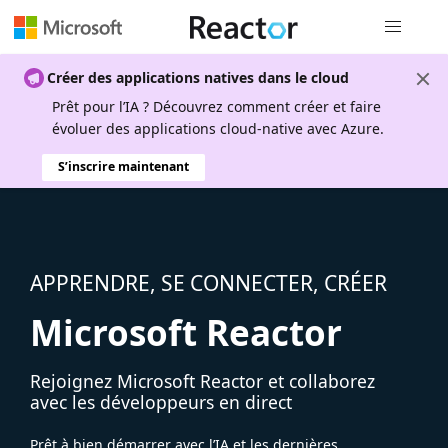
Navigation
Créer des applications natives dans le cloud
Prêt pour l’IA ? Découvrez comment créer et faire
évoluer des applications cloud-native avec Azure.
S’inscrire maintenant
APPRENDRE, SE CONNECTER, CRÉER
Microsoft Reactor
Rejoignez Microsoft Reactor et collaborez
avec les développeurs en direct
Prêt à bien démarrer avec l’IA et les dernières