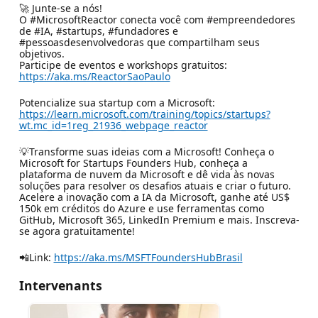
🚀 Junte-se a nós!
O #MicrosoftReactor conecta você com #empreendedores
de #IA, #startups, #fundadores e
#pessoasdesenvolvedoras que compartilham seus
objetivos.
Participe de eventos e workshops gratuitos:
https://aka.ms/ReactorSaoPaulo
Potencialize sua startup com a Microsoft:
https://learn.microsoft.com/training/topics/startups?
wt.mc_id=1reg_21936_webpage_reactor
💡Transforme suas ideias com a Microsoft! Conheça o
Microsoft for Startups Founders Hub, conheça a
plataforma de nuvem da Microsoft e dê vida às novas
soluções para resolver os desafios atuais e criar o futuro.
Acelere a inovação com a IA da Microsoft, ganhe até US$
150k em créditos do Azure e use ferramentas como
GitHub, Microsoft 365, LinkedIn Premium e mais. Inscreva-
se agora gratuitamente!
📲Link:
https://aka.ms/MSFTFoundersHubBrasil
Intervenants