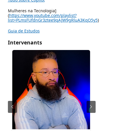
Mulheres na Tecnologia]
(
https://www.youtube.com/playlist?
list=PLmsFUfdnGr3ztee9qAJW9gRluA3KqO5y5
)
Guia de Estudos
Intervenants