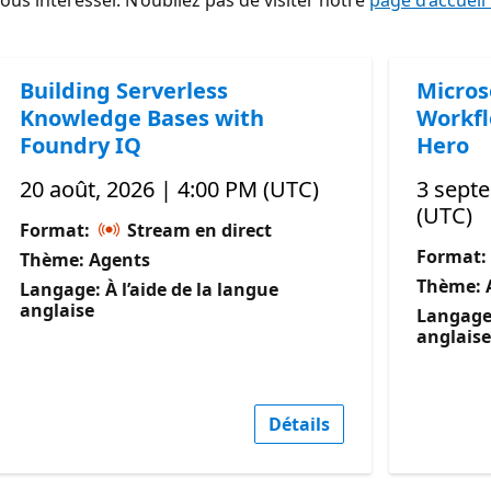
s intéresser. N’oubliez pas de visiter notre
page d’accueil
Building Serverless
Micros
Knowledge Bases with
Workfl
Foundry IQ
Hero
20 août, 2026 | 4:00 PM (UTC)
3 sept
(UTC)
Format:
Stream en direct
Format:
Thème: Agents
Thème: 
Langage: À l’aide de la langue
anglaise
Langage:
anglaise
Détails