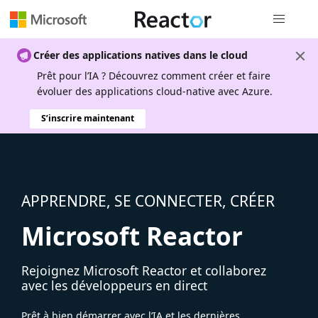
Navigation
Créer des applications natives dans le cloud
Prêt pour l’IA ? Découvrez comment créer et faire
évoluer des applications cloud-native avec Azure.
S’inscrire maintenant
APPRENDRE, SE CONNECTER, CRÉER
Microsoft Reactor
Rejoignez Microsoft Reactor et collaborez
avec les développeurs en direct
Prêt à bien démarrer avec l’IA et les dernières