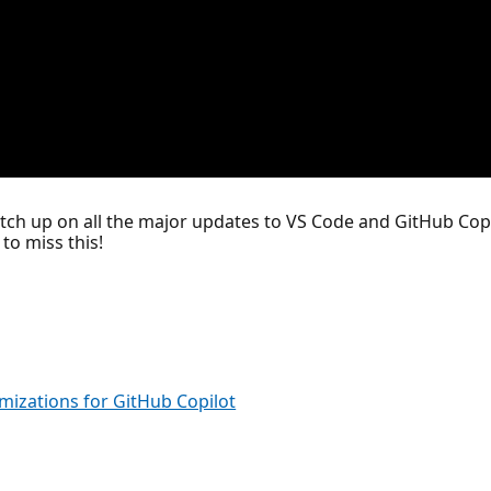
 catch up on all the major updates to VS Code and GitHub Cop
to miss this!
izations for GitHub Copilot