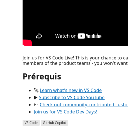
Join us for VS Code Live! This is your chance to
members of the product teams - you won't want 
Prérequis
🚀
Learn what's new in VS Code
▶️
Subscribe to VS Code YouTube
🔦
Check out community-contributed custom
Join us for VS Code Dev Days!
VS Code
GitHub Copilot