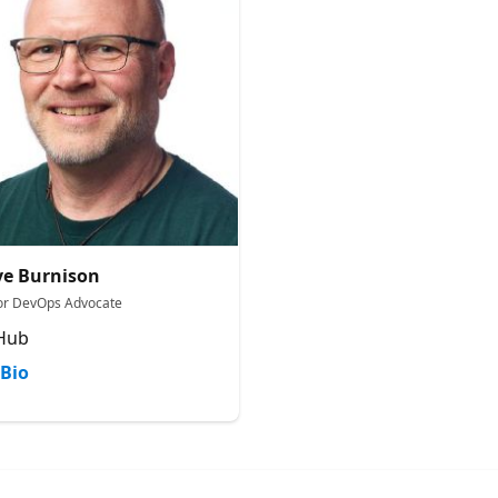
e Burnison
or DevOps Advocate
Hub
Bio