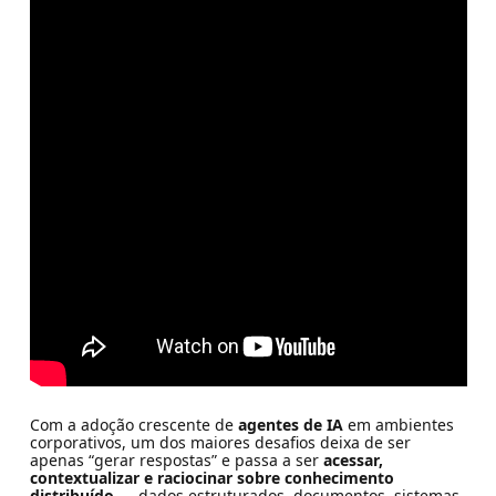
Com a adoção crescente de
agentes de IA
em ambientes
corporativos, um dos maiores desafios deixa de ser
apenas “gerar respostas” e passa a ser
acessar,
contextualizar e raciocinar sobre conhecimento
distribuído
— dados estruturados, documentos, sistemas