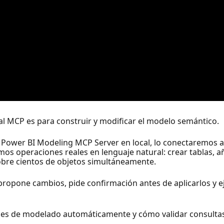
cal MCP es para construir y modificar el modelo semántico.
l Power BI Modeling MCP Server en local, lo conectaremos 
os operaciones reales en lenguaje natural: crear tablas, añ
obre cientos de objetos simultáneamente.
propone cambios, pide confirmación antes de aplicarlos y 
ces de modelado automáticamente y cómo validar consultas