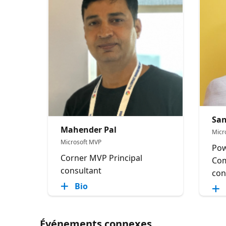
San
Mahender Pal
Micr
Microsoft MVP
Pow
Corner MVP Principal
Com
consultant
con
Bio
Événements connexes