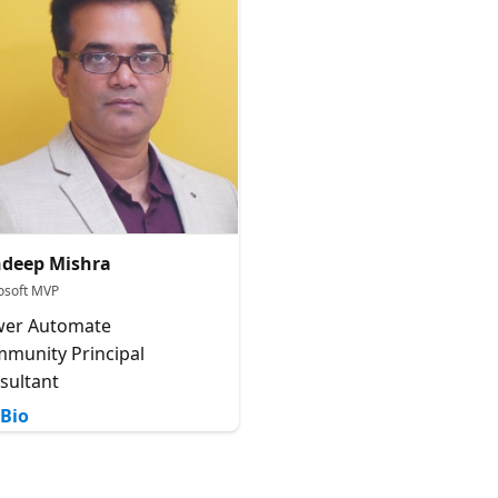
deep Mishra
osoft MVP
er Automate
munity Principal
sultant
Bio